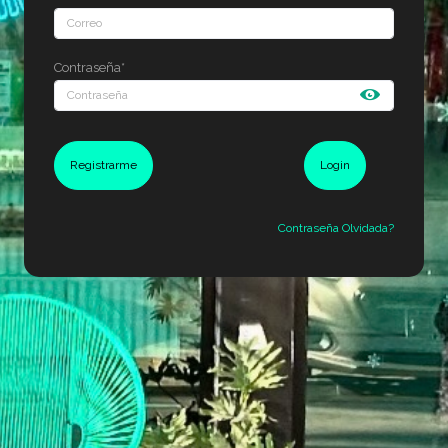
Contraseña*
Registrarme
Login
Contraseña Olvidada?